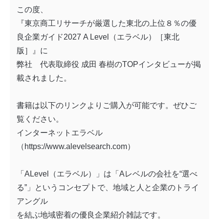
この度、
『東京商工リサーチが厳選した東北の上位８％の優
良企業ガイド
2027 A Level
（エラベル）［東北
版］』に
弊社 代表取締役 成田 春樹の
TOP
インタビューが掲
載されました。
書籍は以下のリンクよりご購入が可能です。ぜひご
覧ください。
インターネットエラベル
（https://www.alevelsearch.com
）
「
ALevel
（エラベル）」は「
A
レベルの会社を
“
選べ
る
”
」というコンセプトで、地域と人と企業のトライ
アングル
を結ぶ地域密着の優良企業紹介雑誌です。